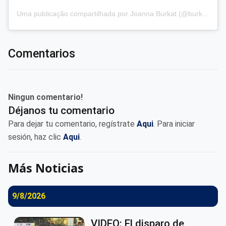
Uma publicação compartilhada por Joanna Burkat (@burkat.joanna)
Comentarios
Ningun comentario!
Déjanos tu comentario
Para dejar tu comentario, regístrate
Aqui
. Para iniciar
sesión, haz clic
Aqui
.
Más Noticias
9/8/2026
VIDEO: El disparo de