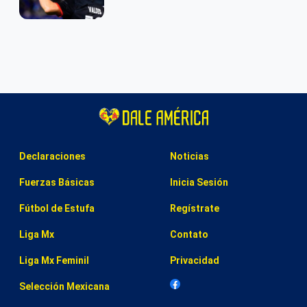
Declaraciones
Noticias
Fuerzas Básicas
Inicia Sesión
Fútbol de Estufa
Regístrate
Liga Mx
Contato
Liga Mx Feminil
Privacidad
Selección Mexicana