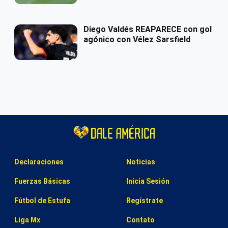
Diego Valdés REAPARECE con gol
agónico con Vélez Sarsfield
Declaraciones
Noticias
Fuerzas Básicas
Inicia Sesión
Fútbol de Estufa
Regístrate
Liga Mx
Contato