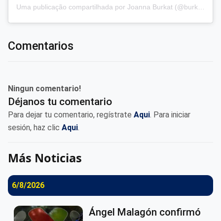
Uma publicação compartilhada por Joanna Burkat (@burkat.joanna)
Comentarios
Ningun comentario!
Déjanos tu comentario
Para dejar tu comentario, regístrate
Aqui
. Para iniciar
sesión, haz clic
Aqui
.
Más Noticias
6/8/2026
Ángel Malagón confirmó