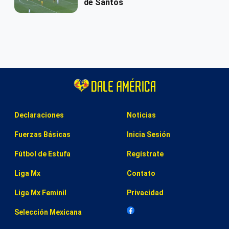
de Santos
Declaraciones
Noticias
Fuerzas Básicas
Inicia Sesión
Fútbol de Estufa
Regístrate
Liga Mx
Contato
Liga Mx Feminil
Privacidad
Selección Mexicana