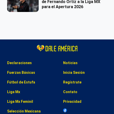
de Fernando Ortiz a la Liga MX
para el Apertura 2026
Declaraciones
Noticias
Fuerzas Básicas
Inicia Sesión
Fútbol de Estufa
Regístrate
Liga Mx
Contato
Liga Mx Feminil
Privacidad
Selección Mexicana