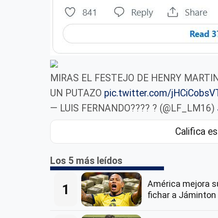
MIRAS EL FESTEJO DE HENRY MARTI
UN PUTAZO
pic.twitter.com/jHCiCobsV
— LUIS FERNANDO???? ? (@LF_LM16)
Califica es
Los 5 más leídos
América mejora su
1
fichar a Jáminto