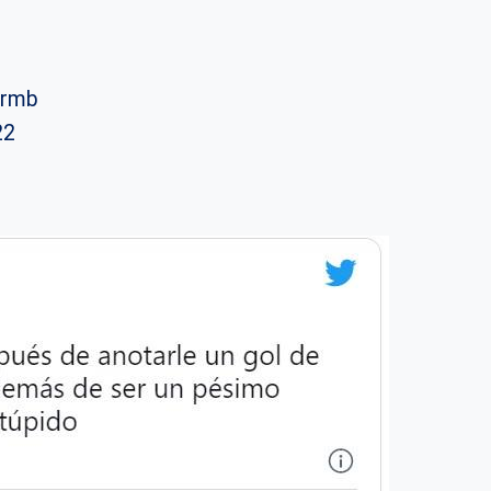
urmb
22