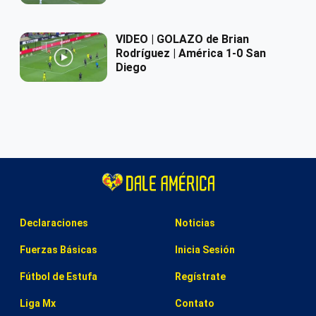
VIDEO | GOLAZO de Brian
Rodríguez | América 1-0 San
Diego
Declaraciones
Noticias
Fuerzas Básicas
Inicia Sesión
Fútbol de Estufa
Regístrate
Liga Mx
Contato